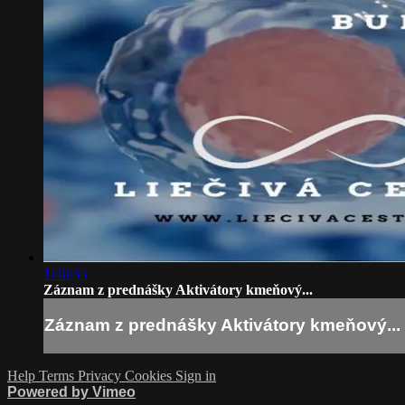
1:46:35
Záznam z prednášky Aktivátory kmeňový...
Záznam z prednášky Aktivátory kmeňový...
Help
Terms
Privacy
Cookies
Sign in
Powered by Vimeo