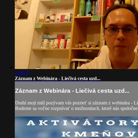
1:09:37
Záznam z Webinára - Liečivá cesta uzd...
Záznam z Webinára - Liečivá cesta uzd...
Drahí moji milí pozývam vás pozrieť si záznam z webinára - Lie
Budeme sa voľne rozprávať o možnostiach, ktoré nás spoločne 