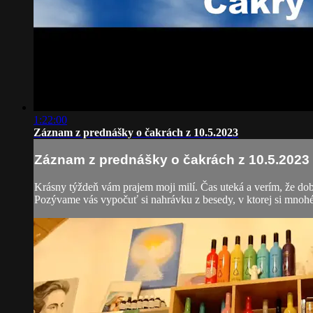
1:22:00
Záznam z prednášky o čakrách z 10.5.2023
Záznam z prednášky o čakrách z 10.5.2023
Krásny týždeň vám prajem moji milí. Čas uteká a verím, že dobr
Pozývame vás vypočuť si nahrávku z besedy, v ktorej si mnohé