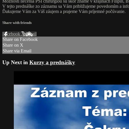
Možnosti liečenia PSI chirurgiou sú skôr známe v krajinách Filipín, B
V tejto prednáške zo záznamu sa Vám približujeme povedomím a info
Ďakujeme Vám za Váš záujem a prajeme Vám príjemné počúvanie.
Share with friends
Facebook
X
Email
Share on Facebook
Share on X
Share via Email
Up Next in
Kurzy a prednášky