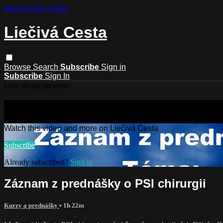
Skip to main content
Liečivá Cesta
Browse
Search
Subscribe
Sign in
Subscribe
Sign In
Live stream preview
Watch this video and more on Liečivá
Watch this video and more on Liečivá Cesta
Subscribe
Already subscribed?
Sign in
Záznam z prednášky o PSI chirurgii
Kurzy a prednášky
• 1h 22m