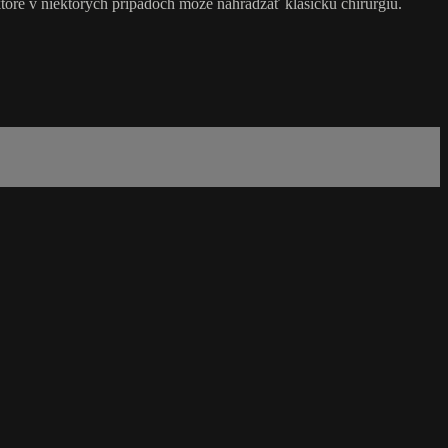
 ktoré v niektorých prípadoch môže nahrádzať klasickú chirurgiu.