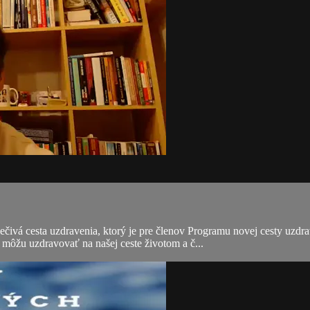
čivá cesta uzdravenia, ktorý je pre členov Programu novej cesty uzdra
môžu uzdravovať na našej ceste životom a č...