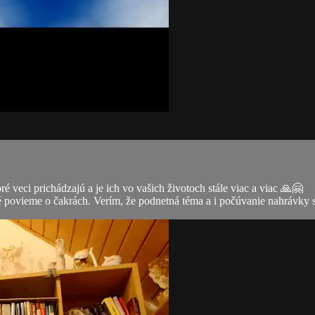
é veci prichádzajú a je ich vo vašich životoch stále viac a viac 🙏🤗
 povieme o čakrách. Verím, že podnetná téma a i počúvanie nahrávky s