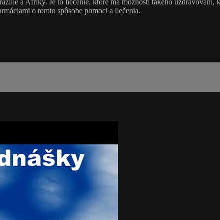
razílie a Afriky. Je to liečenie, ktoré má možnosti takého uzdravovani,
rmáciami o tomto spôsobe pomoci a liečenia.