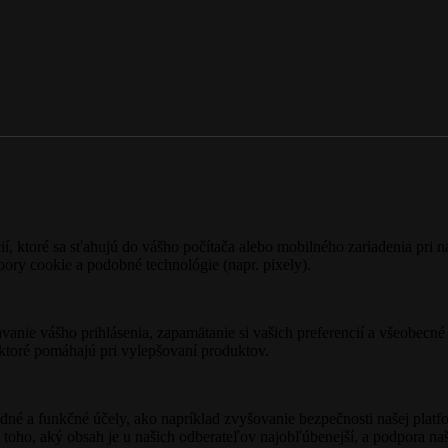
, ktoré sa sťahujú do vášho počítača alebo mobilného zariadenia pri 
ory cookie a podobné technológie (napr. pixely).
anie vášho prihlásenia, zapamätanie si vašich preferencií a všeobecn
 ktoré pomáhajú pri vylepšovaní produktov.
é a funkčné účely, ako napríklad zvyšovanie bezpečnosti našej platf
 toho, aký obsah je u našich odberateľov najobľúbenejší, a podpora naš