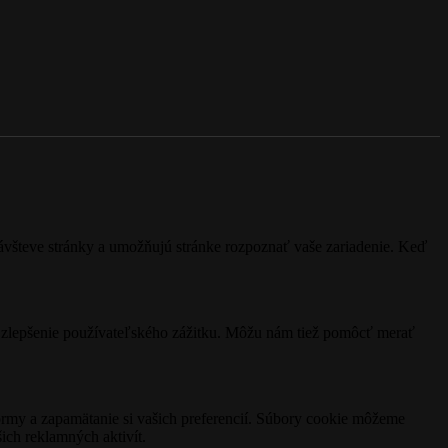
návšteve stránky a umožňujú stránke rozpoznať vaše zariadenie. Keď
é zlepšenie používateľského zážitku. Môžu nám tiež pomôcť merať
ormy a zapamätanie si vašich preferencií. Súbory cookie môžeme
ich reklamných aktivít.