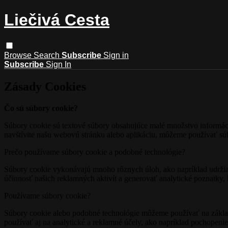
Liečivá Cesta
Browse
Search
Subscribe
Sign in
Subscribe
Sign In
Zásady Cookies
Čo sú súbory cookie?
Súbory cookie sú textové súbory obsahujúce malé množstvo informácií
navštívite našu webovú stránku alebo aplikáciu, môžeme používať súb
Prečo používame súbory cookie a podobné technológie?
Súbory cookie vykonávajú mnoho rôznych úloh, ako napríklad udržiav
účinnosť našich reklamných aktivít a generovať analytické poznatky,
Používame súbory cookie?
Súbory cookie alebo podobné technológie môžeme používať na základn
používať aj na analytické a reklamné účely, ako napríklad pochopenie