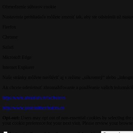
Obmedzenie súborov cookie
Nastavenia prehliadača môžete zmeniť tak, aby ste odstránili už nast
Firefox
Chrome
Safari
Microsoft Edge
Internet Explorer
Naše stránky môžete navštíviť aj v režime „súkromný“ alebo „inkogni
Ak chcete odmietnuť zhromažďovanie a používanie vašich informácií n
http://www.aboutads.info/choices
http://www.youronlinechoices.eu
Opt-out:
Users may opt out of non-essential cookies by selecting the 
your cookie preference for your next visit. Please review your browser