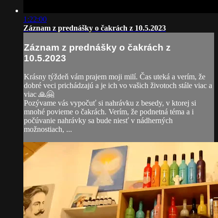
1:22:00
Záznam z prednášky o čakrách z 10.5.2023
Záznam z prednášky o čakrách z
10.5.2023
Krásny týždeň vám prajem moji milí. Čas uteká a verím, že
dobré veci prichádzajú a je ich vo vašich životoch stále viac a
viac 🙏🤗
Pozývame vás vypočuť si nahrávku z besedy, v ktorej si
mnohé povieme o čakrách. Verím, že podnetná téma a i
počúvanie nahrávky sa bude niesť v nádherných
možnostiach, ...