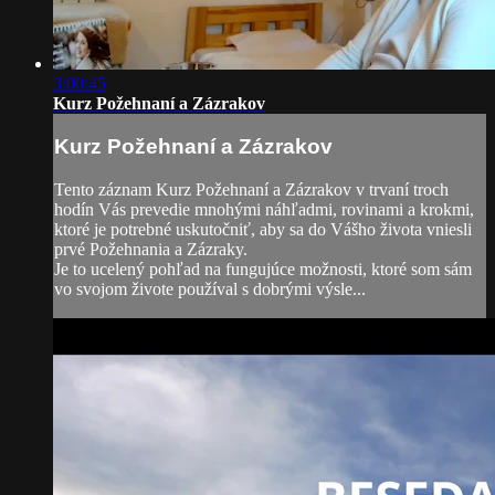
3:00:45
Kurz Požehnaní a Zázrakov
Kurz Požehnaní a Zázrakov
Tento záznam Kurz Požehnaní a Zázrakov v trvaní troch
hodín Vás prevedie mnohými náhľadmi, rovinami a krokmi,
ktoré je potrebné uskutočniť, aby sa do Vášho života vniesli
prvé Požehnania a Zázraky.
Je to ucelený pohľad na fungujúce možnosti, ktoré som sám
vo svojom živote používal s dobrými výsle...