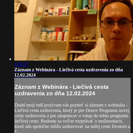
1:09:37
Záznam z Webinára - Liečivá cesta uzdravenia zo dňa
12.02.2024
Záznam z Webinára - Liečivá cesta
uzdravenia zo dňa 12.02.2024
Drahí moji milí pozývam vás pozrieť si záznam z webinára -
Liečivá cesta uzdravenia, ktorý je pre členov Programu novej
cesty uzdravenia a pre záujemcov o vstup do tohto programu
liečivej cesty. Budeme sa voľne rozprávať o možnostiach,
ktoré nás spoločne môžu uzdravovať na našej ceste životom a
č...