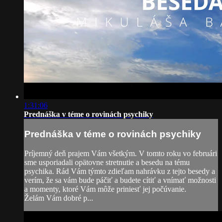
1:31:06
Prednáška v téme o rovinách psychiky
Prednáška v téme o rovinách psychiky
Príjemný deň prajem Vám všetkým. V tomto roku vo februári
sme usporiadali opätovne stretnutie a besedu na tému
psychika. Rád Vám týmto zdieľam nahrávku z tejto besedy a
verím, že sa vám bude páčiť a budete cítiť a vnímať možnosti
a momenty, ktoré Vám môže priniesť jej počúvanie.
Želám Vám dobré p...