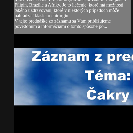
Filipín, Brazílie a Afriky. Je to liečenie, ktoré má možnosti
takého uzdravovani, ktoré v niektorých prípadoch môže
nahrádzať klasickú chirurgiu.
V tejto prednáške zo záznamu sa Vám približujeme
povedomím a informáciami o tomto spôsobe po...