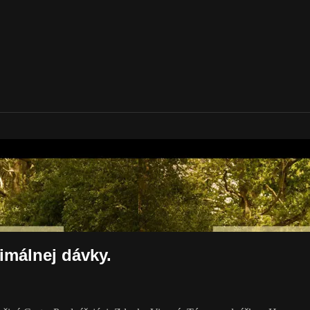
 Cesta
imálnej dávky.