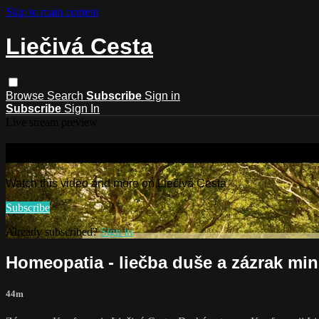
Skip to main content
Liečivá Cesta
Browse
Search
Subscribe
Sign in
Subscribe
Sign In
Live stream preview
Watch this video and more on Liečivá
Watch this video and more on Liečivá Cesta
Subscribe
Already subscribed?
Sign in
Homeopatia - liečba duše a zázrak min
44m