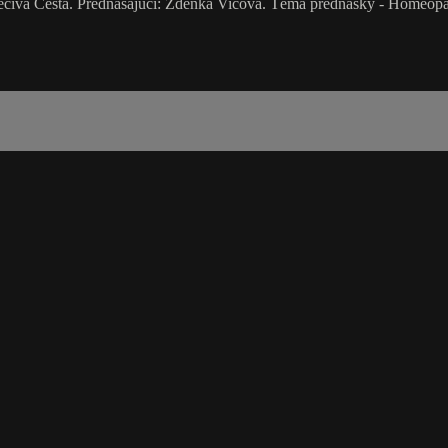
čivá Cesta. Prednášajúci: Zdenka Vicová. Téma prednášky - Homeopati