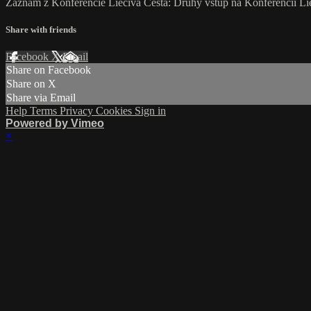
Záznam z Konferencie Liečivá Cesta: Druhý vstup na Konferencii Lie
Share with friends
Facebook
X
Email
Share on Facebook
Share on X
Share via Email
Help
Terms
Privacy
Cookies
Sign in
Powered by Vimeo
×