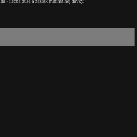
a - liečba duše a zázrak minimálnej dávky.