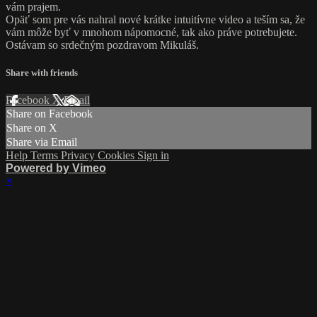
vám prajem.
Opäť som pre vás nahral nové krátke intuitívne video a teším sa, že
vám môže byť v mnohom nápomocné, tak ako práve potrebujete.
Ostávam so srdečným pozdravom Mikuláš.
Share with friends
Facebook
X
Email
Share on Facebook
Share on X
Share via Email
Help
Terms
Privacy
Cookies
Sign in
Powered by Vimeo
×