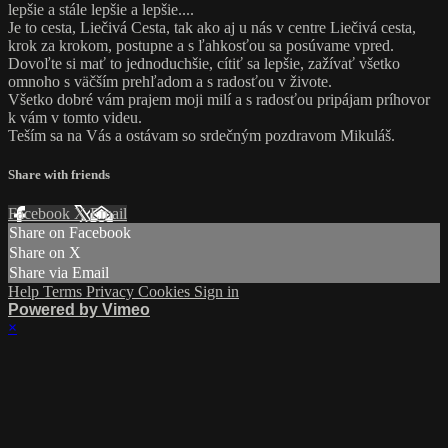
lepšie a stále lepšie a lepšie....
Je to cesta, Liečivá Cesta, tak ako aj u nás v centre Liečivá cesta,
krok za krokom, postupne a s ľahkosťou sa posúvame vpred.
Dovoľte si mať to jednoduchšie, cítiť sa lepšie, zažívať všetko
omnoho s väčším prehľadom a s radosťou v živote.
Všetko dobré vám prajem moji milí a s radosťou pripájam príhovor
k vám v tomto videu.
Teším sa na Vás a ostávam so srdečným pozdravom Mikuláš.
Share with friends
Facebook
X
Email
Share on Facebook
Share on X
Share via Email
Help
Terms
Privacy
Cookies
Sign in
Powered by Vimeo
×