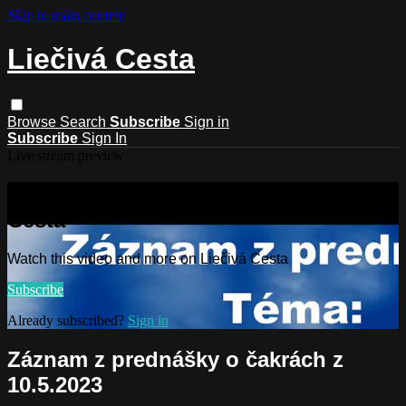
Skip to main content
Liečivá Cesta
Browse
Search
Subscribe
Sign in
Subscribe
Sign In
Live stream preview
Watch this video and more on Liečivá
Cesta
Watch this video and more on Liečivá Cesta
Subscribe
Already subscribed?
Sign in
Záznam z prednášky o čakrách z
10.5.2023