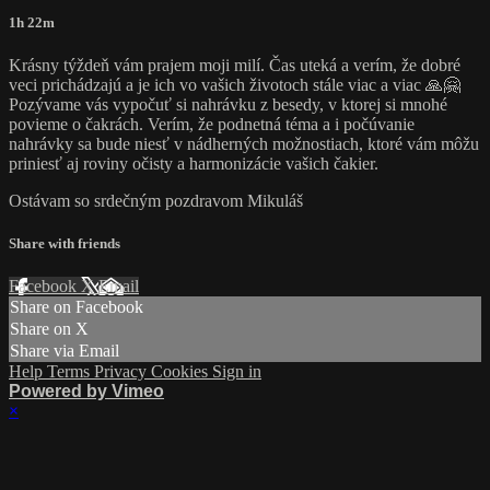
1h 22m
Krásny týždeň vám prajem moji milí. Čas uteká a verím, že dobré
veci prichádzajú a je ich vo vašich životoch stále viac a viac 🙏🤗
Pozývame vás vypočuť si nahrávku z besedy, v ktorej si mnohé
povieme o čakrách. Verím, že podnetná téma a i počúvanie
nahrávky sa bude niesť v nádherných možnostiach, ktoré vám môžu
priniesť aj roviny očisty a harmonizácie vašich čakier.
Ostávam so srdečným pozdravom Mikuláš
Share with friends
Facebook
X
Email
Share on Facebook
Share on X
Share via Email
Help
Terms
Privacy
Cookies
Sign in
Powered by Vimeo
×