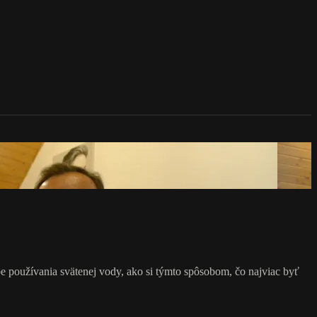
be používania svätenej vody, ako si týmto spôsobom, čo najviac byť