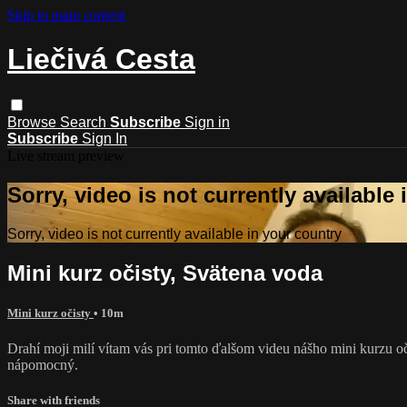
Skip to main content
Liečivá Cesta
Browse
Search
Subscribe
Sign in
Subscribe
Sign In
Live stream preview
Sorry, video is not currently available
Sorry, video is not currently available in your country
Mini kurz očisty, Svätena voda
Mini kurz očisty
• 10m
Drahí moji milí vítam vás pri tomto ďalšom videu nášho mini kurzu o
nápomocný.
Share with friends