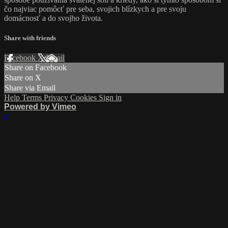
čo najviac pomôcť pre seba, svojich blízkych a pre svoju
domácnosť a do svojho života.
Share with friends
Facebook
X
Email
Share on Facebook
Share on X
Share via Email
Help
Terms
Privacy
Cookies
Sign in
Powered by Vimeo
×