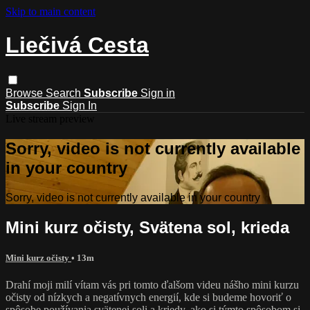
Skip to main content
Liečivá Cesta
Browse
Search
Subscribe
Sign in
Subscribe
Sign In
Live stream preview
Sorry, video is not currently available
in your country
Sorry, video is not currently available in your country
Mini kurz očisty, Svätena sol, krieda
Mini kurz očisty
• 13m
Drahí moji milí vítam vás pri tomto ďalšom videu nášho mini kurzu
očisty od nízkych a negatívnych energií, kde si budeme hovoriť o
spôsobe používania svätenej soli a kriedy, ako si týmto spôsobom si