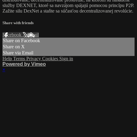
služby DEXNET, ktoré sa navzájom spájajú pomocou princípu P2P.
Zažite silu DexNet a staňte sa súčasťou decentralizovanej revolúcie.
Share with friends
Facebook
X
Email
Share on Facebook
Share on X
Share via Email
Help
Terms
Privacy
Cookies
Sign in
Powered by Vimeo
×