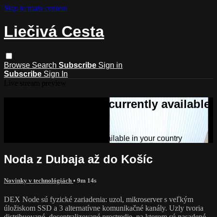
Skip to main content
Liečivá Cesta
Browse
Search
Subscribe
Sign in
Subscribe
Sign In
Live stream preview
Sorry, video is not currently available
in your country
Sorry, video is not currently available in your country
Noda z Dubaja až do Košíc
Novinky v technológiách
• 9m 14s
DEX Node sú fyzické zariadenia: uzol, mikroserver s veľkým
úložiskom SSD a 3 alternatívne komunikačné kanály. Uzly tvoria
distribuované, decentralizované prostredie, na ktorom sú nasadené