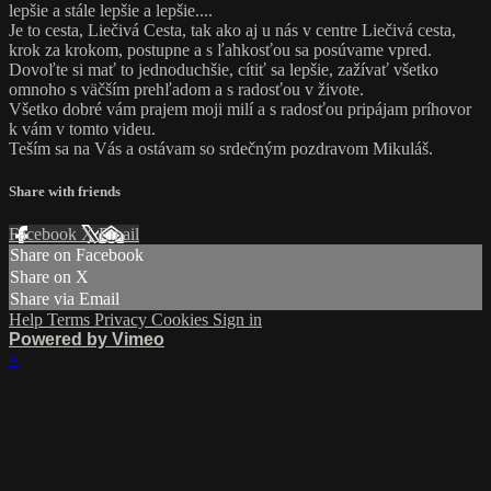
lepšie a stále lepšie a lepšie....
Je to cesta, Liečivá Cesta, tak ako aj u nás v centre Liečivá cesta,
krok za krokom, postupne a s ľahkosťou sa posúvame vpred.
Dovoľte si mať to jednoduchšie, cítiť sa lepšie, zažívať všetko
omnoho s väčším prehľadom a s radosťou v živote.
Všetko dobré vám prajem moji milí a s radosťou pripájam príhovor
k vám v tomto videu.
Teším sa na Vás a ostávam so srdečným pozdravom Mikuláš.
Share with friends
Facebook
X
Email
Share on Facebook
Share on X
Share via Email
Help
Terms
Privacy
Cookies
Sign in
Powered by Vimeo
×