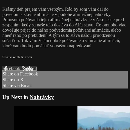
Krásny deň prajem vám všetkým. Rád by som vám dal do
povedomia slovné afirmácie v podobe afirmačnej nahrávky.
Prínosom počúvania tejto afirmačnej nahrávky je v čase tesne pred
zaspaním, kedy sa naše telo dostáva do Alfa stavu. Čo omnoho viac
dovoľuje prijať do nášho podvedomia počúvané afirmácie, alebo
hneď ráno po prebudení. A tým sa to stáva našou prirodzenou
súčasťou. Tak vám želám dobré počúvanie a vnímanie afirmácií,
ktoré vám budú pomáhať vo vašom napredovaní.
Share with friends
Facebook
X
Email
Share on Facebook
Share on X
Share via Email
Up Next in
Nahrávky