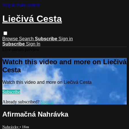
Skip to main content
Liečivá Cesta
Browse
Search
Subscribe
Sign in
Subscribe
Sign In
Live stream preview
Watch this video and more on Liečivá
Cesta
Watch this video and more on Liečivá Cesta
Subscribe
Already subscribed?
Sign in
Afirmačná Nahrávka
Nahrávky
• 16m