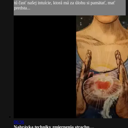
tú časť našej intuície, ktorá má za úlohu si pamätať, mať
predsta...
06:36
Nahrávka techniky zmiernenia strachu,...