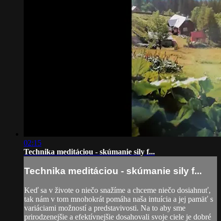
02:15
Technika meditáciou - skúmanie sily f...
Technika meditáciou - skúmanie sily f...
Keď sa v živote o niečo snažíme a chceme niečo dosiahnuť,
tak nám v tom mnohokrát pomáha naša intuícia a jej pamäť s
variáciami možností a predstavivosti. Na to aby sme
prirodzenejšie a efektívnejšie dosahovali svoje ciele je dobré