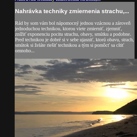
Nahrávka techniky zmiernenia strachu,...
Rád by som vám bol nápomocný jednou vzácnou a zároveň
jednoduchou technikou, ktorou viete zmierniť, zjemniť,
znížiť exponenciu pocitu strachu, obavy, smútku a podobne.
Pred technikou je dobré si v sebe ujasniť, ktorú obavu, strach,
smútok si želáte riešiť technikou a tým si pomôcť sa cítiť
omnoho...