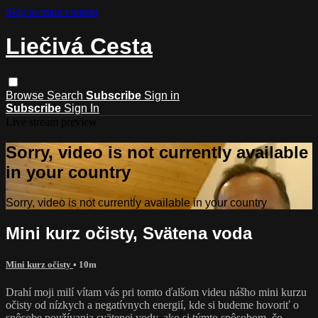
Skip to main content
Liečivá Cesta
Browse
Search
Subscribe
Sign in
Subscribe
Sign In
Live stream preview
Sorry, video is not currently available
in your country
Sorry, video is not currently available in your country
Mini kurz očisty, Svätena voda
Mini kurz očisty
• 10m
Drahí moji milí vítam vás pri tomto ďalšom videu nášho mini kurzu
očisty od nízkych a negatívnych energií, kde si budeme hovoriť o
spôsobe používania svätenej vody, ako si týmto spôsobom, čo